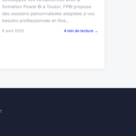
formation Power BI à Toulon. FPBI propose
des sessions personnalisées adaptées à vos
besoins professionnels en fina...
6 avril 2025
4 min de lecture →
t