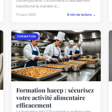
contemporaine. Ce domaine a radicalement
transformé la manière d...
11 mars 2025
6 min de lecture →
FORMATION
Formation haccp : sécurisez
votre activité alimentaire
efficacement
La formation HACCP garantit la maîtrise des