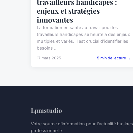
travailleurs handicapés :
enjeux et stratégies
innovantes
La formation en santé au travail pour les
travailleurs handicapés se heurte à des enjeux
multiples et variés. Il est crucial d'identifier les
besoins ...
17 mars 2025
5 min de lecture →
Lpmstudio
Votre source d'information pour l'actualité busines
professionnelle