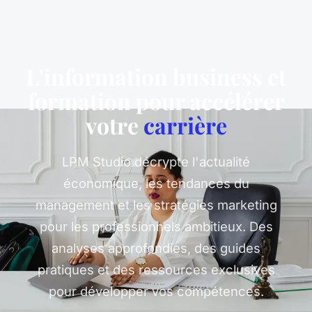
L'information business et
formation pour accélérer
votre
carrière
LPM Studio décrypte l'actualité
économique, les tendances du
management et les stratégies marketing
pour les professionnels ambitieux. Des
analyses approfondies, des guides
pratiques et des ressources exclusives
pour développer vos compétences.